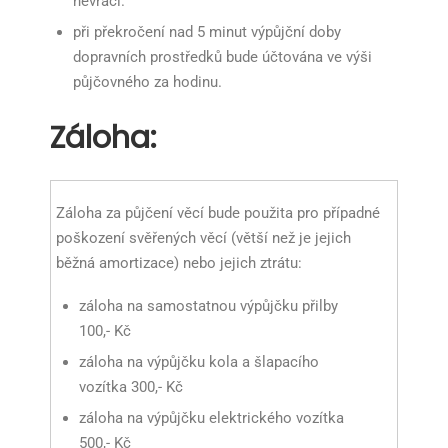
nevrací.
při překročení nad 5 minut výpůjční doby
dopravních prostředků bude účtována ve výši
půjčovného za hodinu.
Záloha:
Záloha za půjčení věcí bude použita pro případné
poškození svěřených věcí (větší než je jejich
běžná amortizace) nebo jejich ztrátu:
záloha na samostatnou výpůjčku přilby
100,- Kč
záloha na výpůjčku kola a šlapacího
vozítka 300,- Kč
záloha na výpůjčku elektrického vozítka
500,- Kč