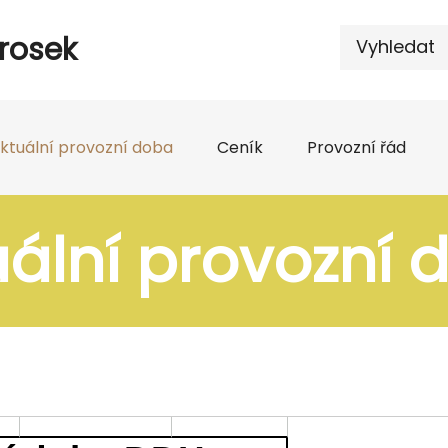
Prosek
ktuální provozní doba
Ceník
Provozní řád
uální provozní 